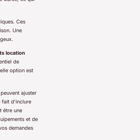
iques. Ces
ison. Une
ageux.
its location
entiel de
elle option est
 peuvent ajuster
fait d'inclure
t être une
quipements et de
ns vos demandes