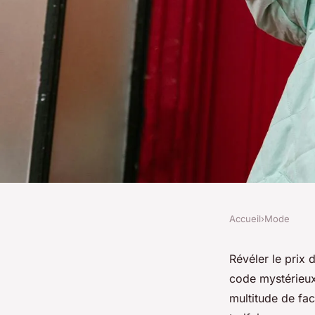
Accueil
›
Mode
MODE
Quel est le prix d'un
Révéler le prix 
code mystérieux. 
photo/video ?
multitude de fac