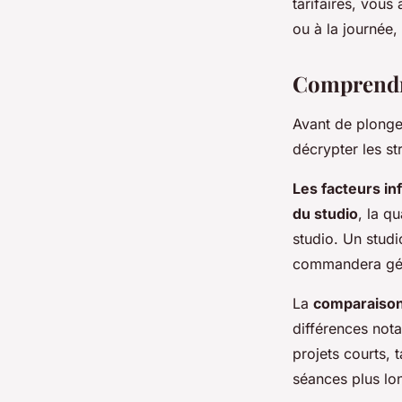
tarifaires, vous
ou à la journée,
Noémie
•
20 août 2025
•
3 min de lecture
Comprendre 
Avant de plonger
décrypter les st
Les facteurs in
du studio
, la qu
studio. Un studi
commandera géné
La
comparaison
différences nota
projets courts, 
séances plus lon