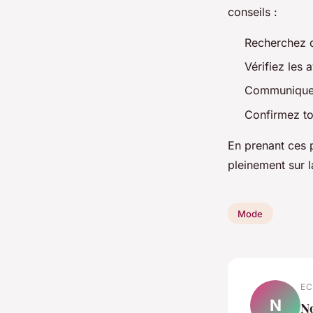
conseils :
Recherchez de
Vérifiez les 
Communiquez 
Confirmez tou
En prenant ces 
pleinement sur l
Mode
EC
N
N