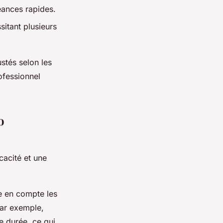
séances rapides.
sitant plusieurs
ustés selon les
ofessionnel
o
cacité et une
e en compte les
 Par exemple,
e durée, ce qui