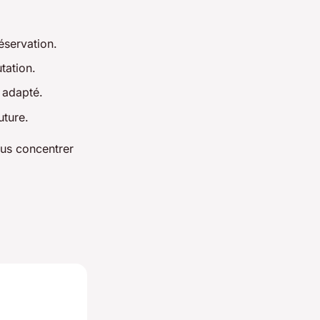
éservation.
tation.
 adapté.
uture.
ous concentrer