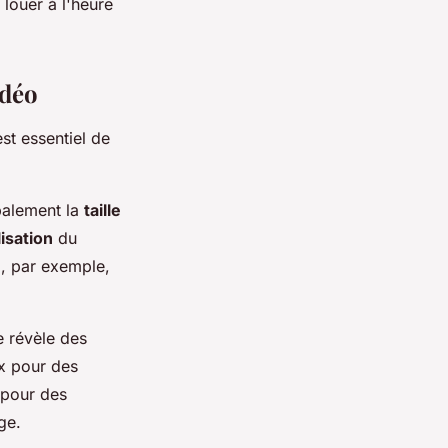
 louer à l'heure
idéo
est essentiel de
palement la
taille
lisation
du
l, par exemple,
re révèle des
ux pour des
 pour des
ge.