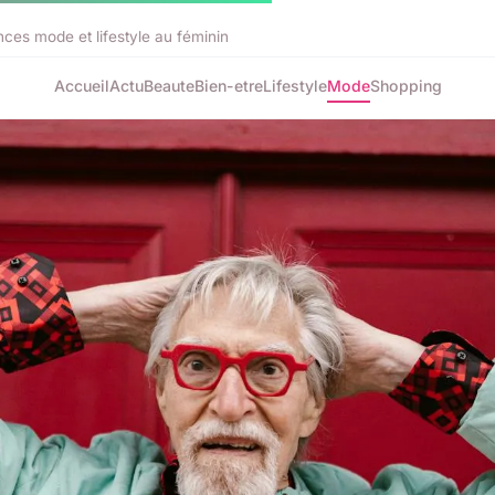
ces mode et lifestyle au féminin
Accueil
Actu
Beaute
Bien-etre
Lifestyle
Mode
Shopping