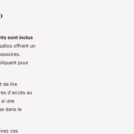
o
ts sont inclus
udios offrent un
cessoires.
pliquent pour
t de lire
ures d'accès au
 si une
use dans le
ivez ces