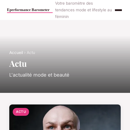
Votre baromètre des
tendances mode et lifestyle au
féminin
Accueil
› Actu
Actu
L'actualité mode et beauté
ACTU