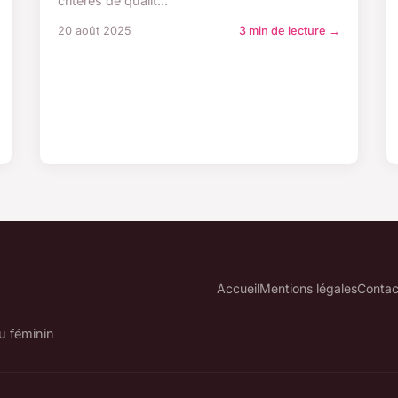
critères de qualit...
20 août 2025
3 min de lecture →
Accueil
Mentions légales
Contac
u féminin