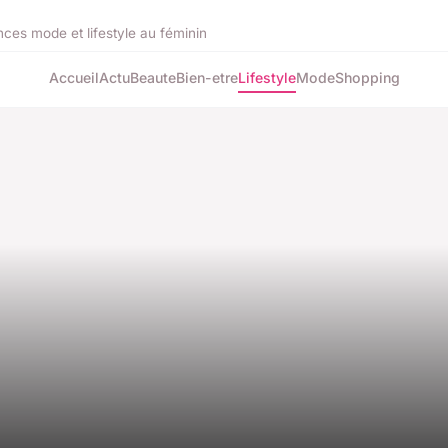
ces mode et lifestyle au féminin
Accueil
Actu
Beaute
Bien-etre
Lifestyle
Mode
Shopping