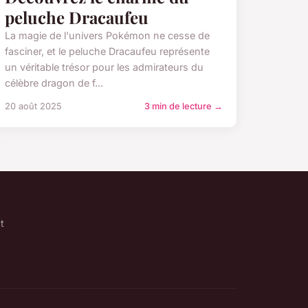
peluche Dracaufeu
La magie de l'univers Pokémon ne cesse de
fasciner, et le peluche Dracaufeu représente
un véritable trésor pour les admirateurs du
célèbre dragon de f...
20 août 2025
3 min de lecture →
t