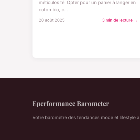
méticulosité. Opter pour un panier à langer en
coton bio, c...
20 août 2025
3 min de lecture →
Eperformance Barometer
Votre baromètre des tendances mode et lifestyle a