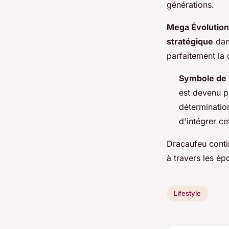
générations.
Mega Évolutio
stratégique
dan
parfaitement la 
Symbole de 
est devenu p
déterminatio
d'intégrer ce
Dracaufeu contin
à travers les é
Lifestyle