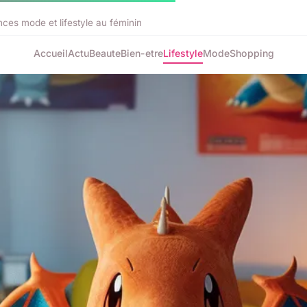
ces mode et lifestyle au féminin
Accueil
Actu
Beaute
Bien-etre
Lifestyle
Mode
Shopping