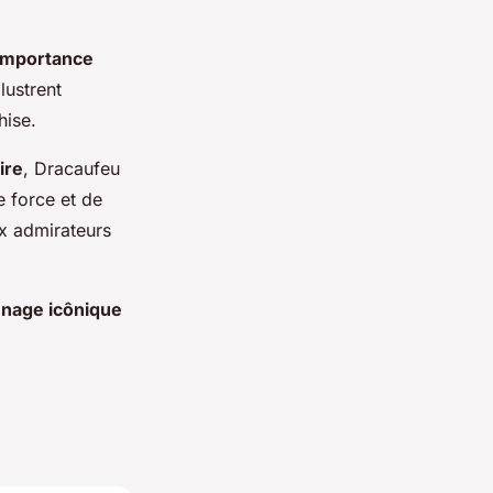
importance
lustrent
hise.
ire
, Dracaufeu
e force et de
x admirateurs
nage icônique