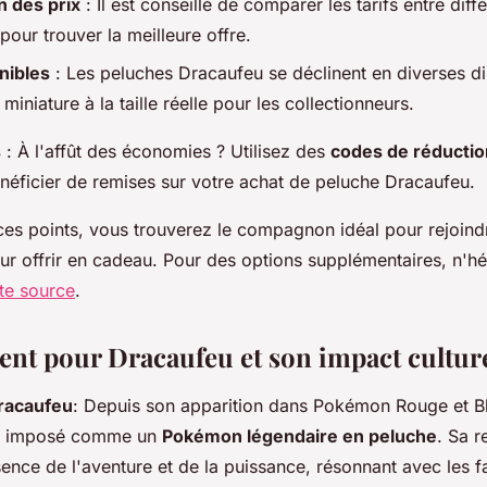
 des prix
: Il est conseillé de comparer les tarifs entre diff
 pour trouver la meilleure offre.
onibles
: Les peluches Dracaufeu se déclinent en diverses di
 miniature à la taille réelle pour les collectionneurs.
s
: À l'affût des économies ? Utilisez des
codes de réductio
éficier de remises sur votre achat de peluche Dracaufeu.
ces points, vous trouverez le compagnon idéal pour rejoind
ur offrir en cadeau. Pour des options supplémentaires, n'hé
te source
.
nt pour Dracaufeu et son impact cultur
Dracaufeu
: Depuis son apparition dans Pokémon Rouge et B
t imposé comme un
Pokémon légendaire en peluche
. Sa r
sence de l'aventure et de la puissance, résonnant avec les f