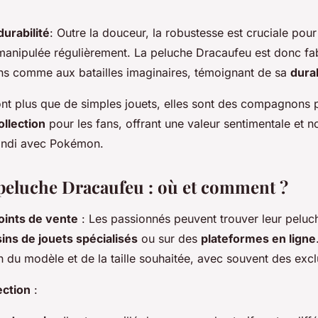
urabilité
: Outre la douceur, la robustesse est cruciale pou
 manipulée régulièrement. La peluche Dracaufeu est donc fa
lins comme aux batailles imaginaires, témoignant de sa
durab
nt plus que de simples jouets, elles sont des compagnons p
ollection
pour les fans, offrant une valeur sentimentale et n
andi avec Pokémon.
 peluche Dracaufeu : où et comment ?
oints de vente
: Les passionnés peuvent trouver leur pelu
ns de jouets spécialisés
ou sur des
plateformes en ligne
n du modèle et de la taille souhaitée, avec souvent des excl
ection
: