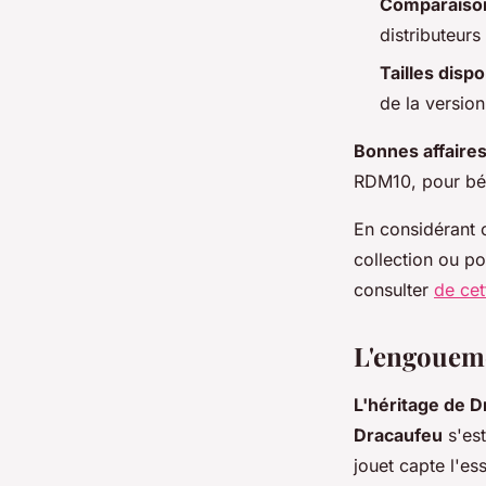
Comparaison
distributeurs
Tailles disp
de la version
Bonnes affaire
RDM10, pour bén
En considérant 
collection ou po
consulter
de cet
L'engoueme
L'héritage de 
Dracaufeu
s'es
jouet capte l'es