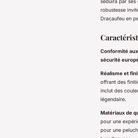
séduira par ses 
robustesse invit
Mathieu
•
20 août 2025
•
3 min de lecture
Dracaufeu en pe
Caractérist
Conformité aux
sécurité euro
Réalisme et fini
offrant des finit
inclut des coul
légendaire.
Matériaux de qu
pour une expérie
pour une peluch