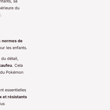
nfants, sa
périeure du
.
s
normes de
ur les enfants.
du détail,
acaufeu
. Cela
es du Pokémon
nt essentielles
 et résistants
lus