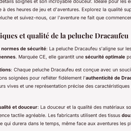
détails soignés et son incroyable douceur. Idéale pour les e
e à des heures de jeu et d'aventures. Explorez la qualité su
luche et suivez-nous, car l'aventure ne fait que commencer
iques et qualité de la peluche Dracaufeu
 normes de sécurité
: La peluche Dracaufeu s'aligne sur le
péennes
. Marquée CE, elle garantit une
sécurité optimale
po
tions
: Chaque peluche Dracaufeu est conçue avec un souci 
ions soignées pour refléter fidèlement l'
authenticité de Dr
eurs vives et une représentation précise des caractéristiqu
alité et douceur
: La douceur et la qualité des matériaux so
nce tactile agréable. Les fabricants utilisent des tissus
doux
e qui durera dans le temps, même face aux aventures les p