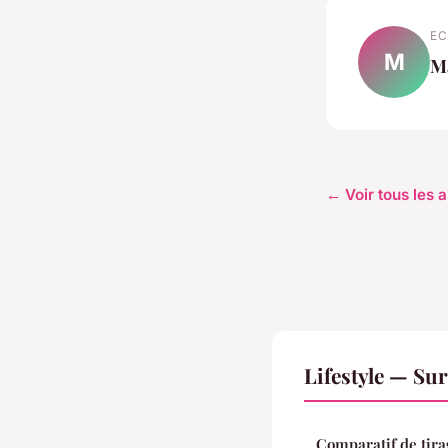
EC
M
M
← Voir tous les a
Lifestyle — Su
Comparatif de tira