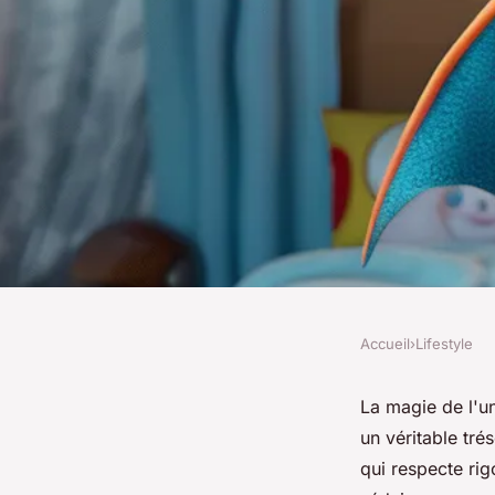
Accueil
›
Lifestyle
LIFESTYLE
Découvrez le charm
La magie de l'u
un véritable tr
Dracaufeu
qui respecte ri