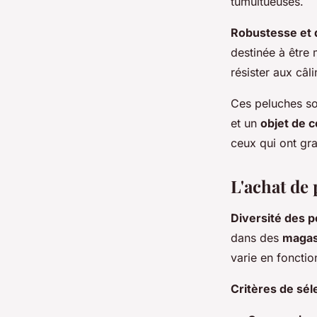
tumultueuses.
Robustesse et d
destinée à être
résister aux câ
Ces peluches so
et un
objet de c
ceux qui ont gr
L'achat de
Diversité des p
dans des
magasi
varie en fonctio
Critères de sél