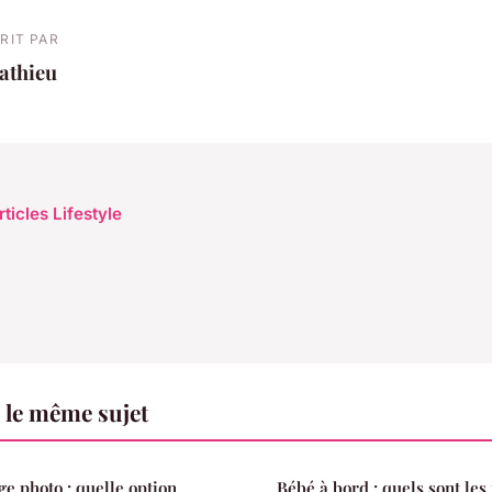
RIT PAR
athieu
rticles Lifestyle
r le même sujet
ge photo : quelle option
Bébé à bord : quels sont les