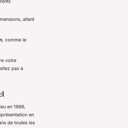
érents
mensions, allant
n
, comme le
re votre
sitez pas à
el
leu en 1996,
eprésentation en
ans de toutes les