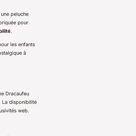
r une peluche
briquée pour
ilité
.
our les enfants
ostalgique à
che Dracaufeu
. La disponibilité
usivités web.