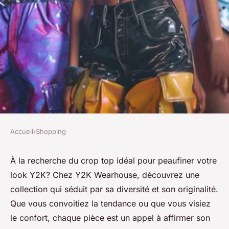
Accueil
›
Shopping
SHOPPING
Achat crop top : explorez la
À la recherche du crop top idéal pour peaufiner votre
look Y2K? Chez Y2K Wearhouse, découvrez une
vaste collection chez y2k
collection qui séduit par sa diversité et son originalité.
wearhouse
Que vous convoitiez la tendance ou que vous visiez
le confort, chaque pièce est un appel à affirmer son
Damien
•
20 août 2025
•
3 min de lecture