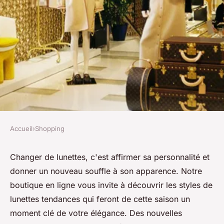
Accueil
›
Shopping
SHOPPING
Renouvelez votre style avec
Changer de lunettes, c'est affirmer sa personnalité et
donner un nouveau souffle à son apparence. Notre
notre boutique de lunettes en
boutique en ligne vous invite à découvrir les styles de
ligne !
lunettes tendances qui feront de cette saison un
moment clé de votre élégance. Des nouvelles
Damien
•
20 août 2025
•
3 min de lecture