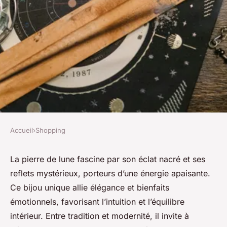
Accueil
›
Shopping
SHOPPING
Bijoux pierre de lune : éclat
La pierre de lune fascine par son éclat nacré et ses
reflets mystérieux, porteurs d’une énergie apaisante.
mystique et protection
Ce bijou unique allie élégance et bienfaits
émotionnelle
émotionnels, favorisant l’intuition et l’équilibre
intérieur. Entre tradition et modernité, il invite à
Damien
•
5 novembre 2025
•
7 min de lecture